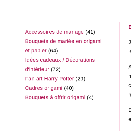
Accessoires de mariage
41
Bouquets de mariée en origami
J
et papier
64
l
Idées cadeaux / Décorations
A
d'intérieur
72
m
Fan art Harry Potter
29
c
Cadres origami
40
n
Bouquets à offrir origami
4
D
e