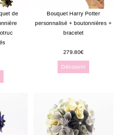
quet de
Bouquet Harry Potter
onnière
personnalisé + boutonnières +
Botruc
bracelet
és
279.80
€
Découvrir