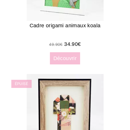
Cadre origami animaux koala
34.90
€
49.90
€
Découvrir
ÉPUISÉ