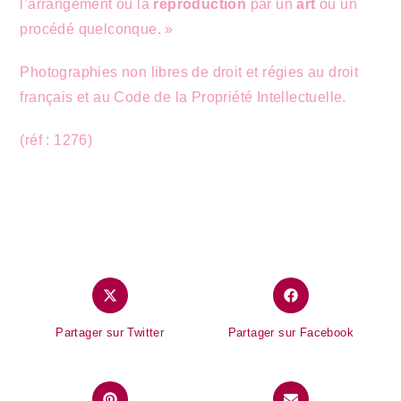
l’arrangement ou la
reproduction
par un
art
ou un
procédé quelconque. »
Photographies non libres de droit et régies au droit
français et au Code de la Propriété Intellectuelle.
(réf : 1276)
Partager sur Twitter
Partager sur Facebook