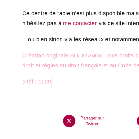
Ce centre de table n’est plus disponible mais
n
‘hésitez pas à
me contacter
via ce site int
…ou bien sinon via
les réseaux
et
notammen
Création originale SOLIGAMI®. Tous droits d
droit et régies au droit français et au Code de
(Réf : 1129)
Partager sur
Twitter