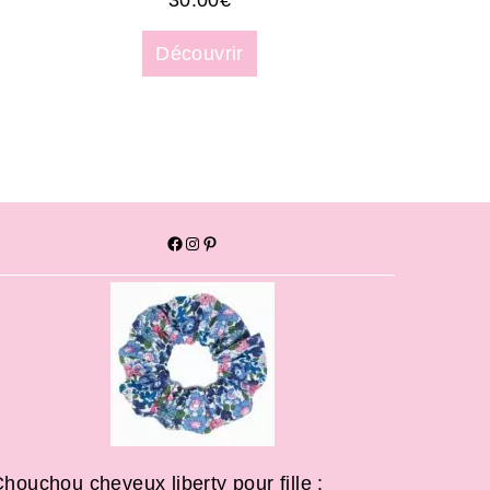
30.00
€
Découvrir
houchou cheveux liberty pour fille :