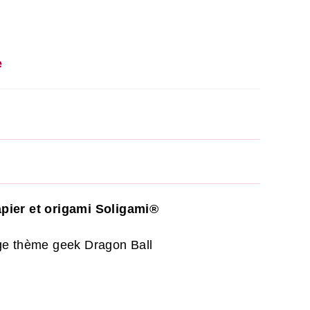
e
pier et origami Soligami®
ge thème geek Dragon Ball