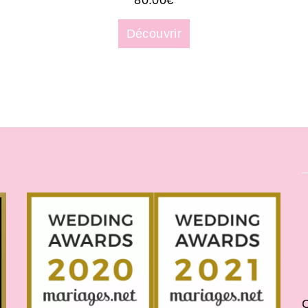
80.00
€
Découvrir
C