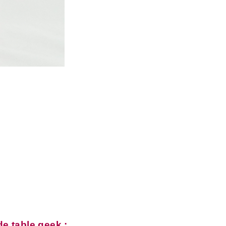
DESCRIPTION
e table geek :