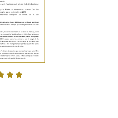


