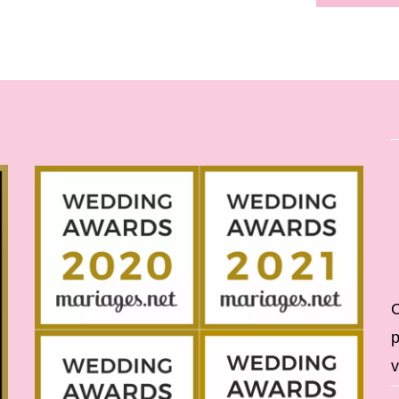
C
p
v