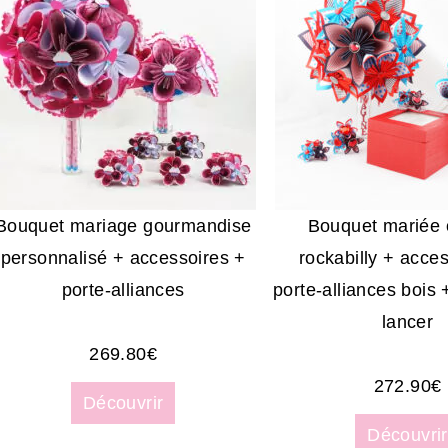
Bouquet mariage gourmandise
Bouquet mariée 
personnalisé + accessoires +
rockabilly + acce
porte-alliances
porte-alliances bois
lancer
269.80
€
272.90
€
Découvrir
Découvrir